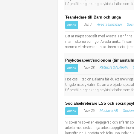
frågeställningar kring psykisk ohälsa som f
Teamledare till Barn och unga
Jan 7
Avesta kommun
Soc
Ansök
Det är något speciellt med Avesta! Här finns 
människorna som gör Avesta unikt. Tillsamm
samma värde och är unika. Inom socialtjäns
Psykoterapeut/socionom (timanställ
Nov 28
REGION DALARNA
Ansök
Hos oss i Region Dalarna får du ett meningsfu
Ungdomspsykiatrin Dalarna erbjuder special
frågeställningar kring psykisk ohälsa som f
Socialsekreterare LSS och socialpsyk
Nov 26
Medcura AB
Socio
Ansök
Vi söker Vi söker en engagerad och erfaren 
arbeta med sedvanliga arbetsuppgifter inom
lagstiftning. Upprätta och följa upp individ