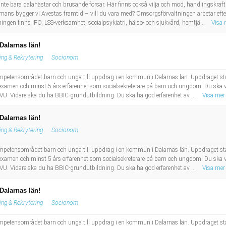
inte bara dalahästar och brusande forsar. Här finns också vilja och mod, handlingskraft 
ans bygger vi Avestas framtid – vill du vara med? Omsorgsförvaltningen arbetar efte
ngen finns IFO, LSS-verksamhet, socialpsykiatri, hälso- och sjukvård, hemtjä...
Visa 
 Dalarnas län!
ng & Rekrytering
Socionom
kompetensområdet barn och unga till uppdrag i en kommun i Dalarnas län. Uppdraget st
xamen och minst 5 års erfarenhet som socialsekreterare på barn och ungdom. Du ska var
VU. Vidare ska du ha BBIC-grundutbildning. Du ska ha god erfarenhet av ...
Visa mer
 Dalarnas län!
ng & Rekrytering
Socionom
kompetensområdet barn och unga till uppdrag i en kommun i Dalarnas län. Uppdraget st
xamen och minst 5 års erfarenhet som socialsekreterare på barn och ungdom. Du ska var
VU. Vidare ska du ha BBIC-grundutbildning. Du ska ha god erfarenhet av ...
Visa mer
 Dalarnas län!
ng & Rekrytering
Socionom
kompetensområdet barn och unga till uppdrag i en kommun i Dalarnas län. Uppdraget st