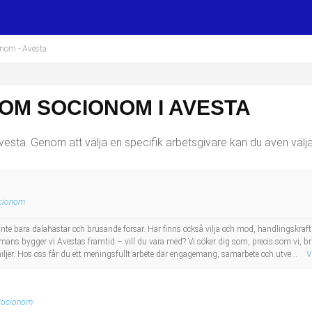
onom
- Avesta
OM SOCIONOM I AVESTA
sta. Genom att välja en specifik arbetsgivare kan du även välja 
cionom
inte bara dalahästar och brusande forsar. Här finns också vilja och mod, handlingskraft 
ns bygger vi Avestas framtid – vill du vara med? Vi söker dig som, precis som vi, bri
iljer. Hos oss får du ett meningsfullt arbete där engagemang, samarbete och utve...
V
Socionom