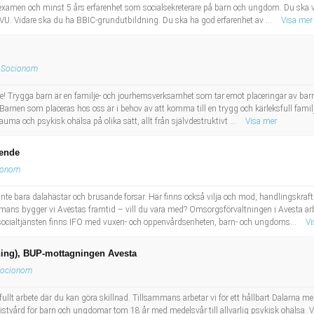
xamen och minst 5 års erfarenhet som socialsekreterare på barn och ungdom. Du ska var
VU. Vidare ska du ha BBIC-grundutbildning. Du ska ha god erfarenhet av ...
Visa mer
Socionom
ge! Trygga barn är en familje- och jourhemsverksamhet som tar emot placeringar av barn ut
rnen som placeras hos oss är i behov av att komma till en trygg och kärleksfull familj
ma och psykisk ohälsa på olika sätt, allt från självdestruktivt ...
Visa mer
eende
ionom
inte bara dalahästar och brusande forsar. Här finns också vilja och mod, handlingskraft 
ans bygger vi Avestas framtid – vill du vara med? Omsorgsförvaltningen i Avesta arbe
ocialtjänsten finns IFO med vuxen- och öppenvårdsenheten, barn- och ungdoms...
Vi
ning), BUP-mottagningen Avesta
ocionom
llt arbete där du kan göra skillnad. Tillsammans arbetar vi för ett hållbart Dalarna med 
istvård för barn och ungdomar tom 18 år med medelsvår till allvarlig psykisk ohälsa.