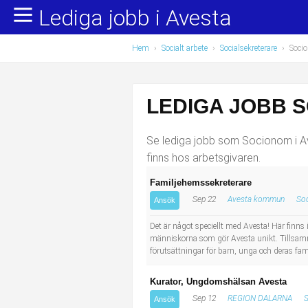
Lediga jobb i Avesta
Yrkesområden
Populära jobb
Hem
›
Socialt arbete
›
Socialsekreterare
›
Soci
Administration, ekonomi, juridik
Undersköterska, hemtjänst och äldreboende
Bygg och anläggning
Städare/Lokalvårdare
LEDIGA JOBB S
Chefer och verksamhetsledare
Barnskötare
Se lediga jobb som Socionom i Ave
Data/IT
Lärare i förskola/Förskollärare
finns hos arbetsgivaren.
Familjehemssekreterare
Försäljning, inköp, marknadsföring
Lagerarbetare
Sep 22
Avesta kommun
So
Ansök
Hantverksyrken
Bussförare/Busschaufför
Det är något speciellt med Avesta! Här finns 
människorna som gör Avesta unikt. Tillsamma
förutsättningar för barn, unga och deras fam
Hotell, restaurang, storhushåll
Elevassistent
Kurator, Ungdomshälsan Avesta
Hälso- och sjukvård
Personlig assistent
Sep 12
REGION DALARNA
Ansök