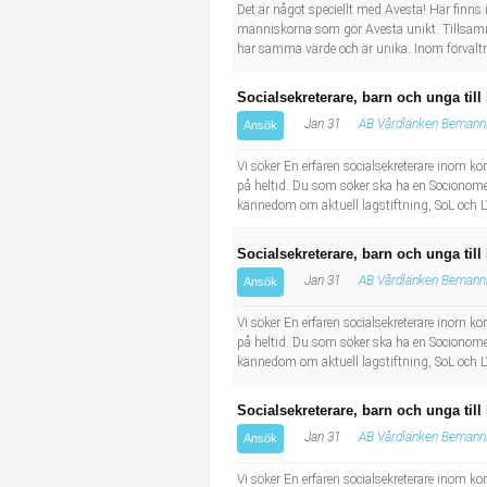
Socialt arbete
Informatör/Kommunikatör
Det är något speciellt med Avesta! Här finns 
människorna som gör Avesta unikt. Tillsamm
har samma värde och är unika. Inom förvaltni
Säkerhetsarbete
Brevbärare
Socialsekreterare, barn och unga till
Tekniskt arbete
Sjuksköterska, grundutbildad
Jan 31
AB Vårdlänken Bemanni
Ansök
Vi söker En erfaren socialsekreterare inom 
Transport
Kock, storhushåll
på heltid. Du som söker ska ha en Socionome
kännedom om aktuell lagstiftning, SoL och L
Undersköterska, vård- o specialavd. o mottagning
Socialsekreterare, barn och unga till
Bibliotekarie
Jan 31
AB Vårdlänken Bemanni
Ansök
Vi söker En erfaren socialsekreterare inom 
Administrativ assistent
på heltid. Du som söker ska ha en Socionome
kännedom om aktuell lagstiftning, SoL och L
Lärare i gymnasiet
Socialsekreterare, barn och unga till
Jan 31
AB Vårdlänken Bemanni
Ansök
Vi söker En erfaren socialsekreterare inom 