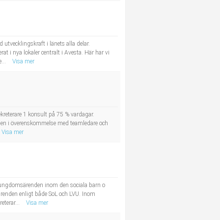
utvecklingskraft i länets alla delar.
 nya lokaler centralt i Avesta. Här har vi
...
Visa mer
eterare 1 konsult på 75 % vardagar.
oden i överenskommelse med teamledare och
Visa mer
 ungdomsärenden inom den sociala barn o
renden enligt både SoL och LVU. Inom
eterar...
Visa mer