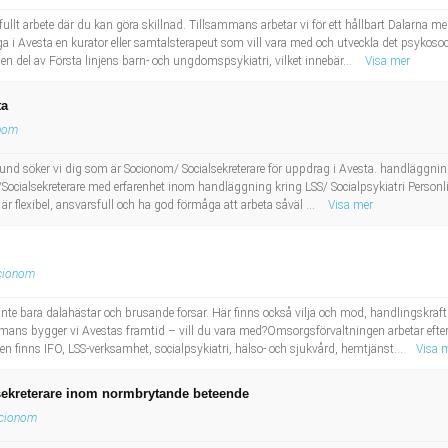
llt arbete där du kan göra skillnad. Tillsammans arbetar vi för ett hållbart Dalarna med 
a i Avesta en kurator eller samtalsterapeut som vill vara med och utveckla det psykoso
n del av Första linjens barn- och ungdomspsykiatri, vilket innebär...
Visa mer
ta
nom
und söker vi dig som är Socionom/ Socialsekreterare för uppdrag i Avesta. handläggnin
alsekreterare med erfarenhet inom handläggning kring LSS/ Socialpsykiatri Personli
 är flexibel, ansvarsfull och ha god förmåga att arbeta såväl ...
Visa mer
cionom
inte bara dalahästar och brusande forsar. Här finns också vilja och mod, handlingskraft 
ans bygger vi Avestas framtid – vill du vara med?Omsorgsförvaltningen arbetar efter
 finns IFO, LSS-verksamhet, socialpsykiatri, hälso- och sjukvård, hemtjänst...
Visa 
lsekreterare inom normbrytande beteende
cionom