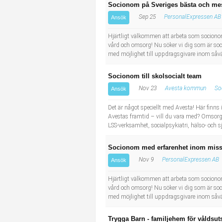
Socionom på Sveriges bästa och mes
Sep 25
PersonalExpressen AB
Ansök
Hjärtligt välkommen att arbeta som socion
vård och omsorg! Nu söker vi dig som är soc
med möjlighet till uppdragsgivare inom såväl 
Socionom till skolsocialt team
Nov 23
Avesta kommun
So
Ansök
Det är något speciellt med Avesta! Här finns
Avestas framtid – vill du vara med? Omsorgs
LSS-verksamhet, socialpsykiatri, hälso- och 
Socionom med erfarenhet inom miss
Nov 9
PersonalExpressen AB
Ansök
Hjärtligt välkommen att arbeta som socion
vård och omsorg! Nu söker vi dig som är soc
med möjlighet till uppdragsgivare inom såväl 
Trygga Barn - familjehem för våldsut