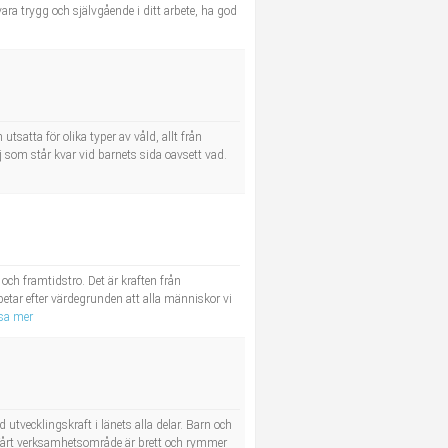
a trygg och självgående i ditt arbete, ha god
satta för olika typer av våld, allt från
 som står kvar vid barnets sida oavsett vad.
och framtidstro. Det är kraften från
tar efter värdegrunden att alla människor vi
sa mer
utvecklingskraft i länets alla delar. Barn och
 Vårt verksamhetsområde är brett och rymmer