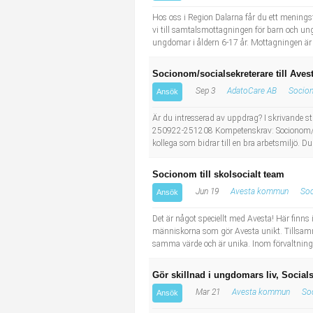
Industriell tillverkning
Behandlingsassistent/Socialpedagog
Hos oss i Region Dalarna får du ett meningsfu
vi till samtalsmottagningen för barn och ung
ungdomar i åldern 6-17 år. Mottagningen är e
Installation, drift, underhåll
Tandsköterska
Socionom/socialsekreterare till Aves
Kropps- och skönhetsvård
Budbilsförare
Sep 3
AdatoCare AB
Socio
Ansök
Kultur, media, design
Tidningsbud/Tidningsdistributör
Är du intresserad av uppdrag? I skrivande st
250922-251208 Kompetenskrav: Socionom/Soci
kollega som bidrar till en bra arbetsmiljö. Du
Militärt arbete
Lärare i fritidshem/Fritidspedagog
Socionom till skolsocialt team
Naturbruk
Taxiförare/Taxichaufför
Jun 19
Avesta kommun
So
Ansök
Naturvetenskapligt arbete
Läkarsekreterare/Vårdadmin/Medicinsk sekreterare
Det är något speciellt med Avesta! Här finns 
människorna som gör Avesta unikt. Tillsamm
samma värde och är unika. Inom förvaltningen
Pedagogiskt arbete
Lastbilsförare m.fl.
Gör skillnad i ungdomars liv, Socia
Sanering och renhållning
Fastighetsskötare
Mar 21
Avesta kommun
So
Ansök