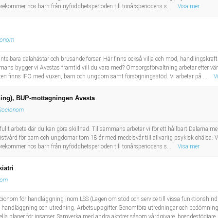
örekommer hos barn från nyföddhetsperioden till tonårsperiodens s...
Visa mer
ionom
inte bara dalahästar och brusande forsar. Här finns också vilja och mod, handlingskraft 
ans bygger vi Avestas framtid vill du vara med? Omsorgsförvaltning arbetar efter vär
ten finns IFO med vuxen, barn och ungdom samt försörjningsstöd. Vi arbetar på ...
V
ning), BUP-mottagningen Avesta
Socionom
llt arbete där du kan göra skillnad. Tillsammans arbetar vi för ett hållbart Dalarna med 
istvård för barn och ungdomar tom 18 år med medelsvår till allvarlig psykisk ohälsa.
örekommer hos barn från nyföddhetsperioden till tonårsperiodens s...
Visa mer
iatri
nom
socionom för handläggning inom LSS (Lagen om stöd och service till vissa funktionshind
 handläggning och utredning. Arbetsuppgifter Genomföra utredningar och bedömningar
uella planer för insatser. Samverka med andra aktörer såsom vårdgivare, boendestödjare .