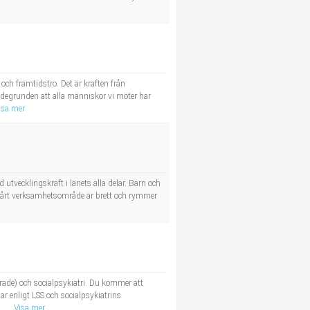
och framtidstro. Det är kraften från
degrunden att alla människor vi möter har
isa mer
utvecklingskraft i länets alla delar. Barn och
 Vårt verksamhetsområde är brett och rymmer
rade) och socialpsykiatri. Du kommer att
 enligt LSS och socialpsykiatrins
..
Visa mer