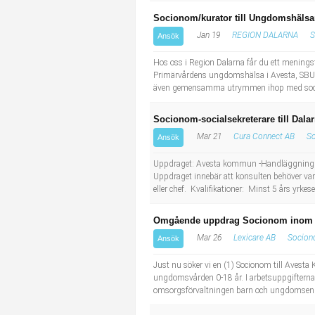
Socionom/kurator till Ungdomshälsa
Jan 19
REGION DALARNA
S
Ansök
Hos oss i Region Dalarna får du ett meningsfu
Primärvårdens ungdomshälsa i Avesta, SBU (
även gemensamma utrymmen ihop med social
Socionom-socialsekreterare till Dala
Mar 21
Cura Connect AB
S
Ansök
Uppdraget: Avesta kommun -Handläggning in
Uppdraget innebär att konsulten behöver va
eller chef. Kvalifikationer: Minst 5 års yr
Omgående uppdrag Socionom inom B
Mar 26
Lexicare AB
Socio
Ansök
Just nu söker vi en (1) Socionom till Ave
ungdomsvården 0-18 år. I arbetsuppgifterna
omsorgsförvaltningen barn och ungdomsenhet a