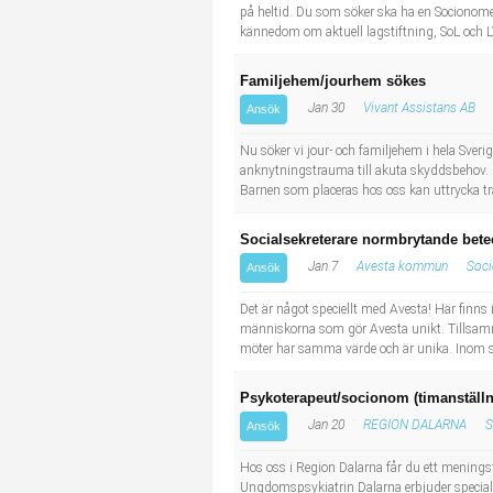
på heltid. Du som söker ska ha en Socionome
kännedom om aktuell lagstiftning, SoL och L
Familjehem/jourhem sökes
Jan 30
Vivant Assistans AB
Ansök
Nu söker vi jour- och familjehem i hela Sveri
anknytningstrauma till akuta skyddsbehov. Ba
Barnen som placeras hos oss kan uttrycka trau
Socialsekreterare normbrytande bet
Jan 7
Avesta kommun
Soc
Ansök
Det är något speciellt med Avesta! Här finns 
människorna som gör Avesta unikt. Tillsamm
möter har samma värde och är unika. Inom s
Psykoterapeut/socionom (timanställ
Jan 20
REGION DALARNA
S
Ansök
Hos oss i Region Dalarna får du ett meningsfu
Ungdomspsykiatrin Dalarna erbjuder special