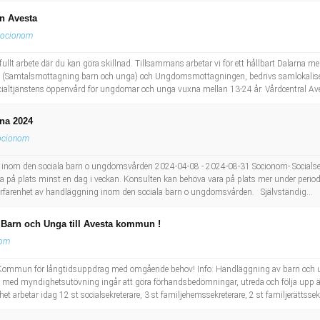
n Avesta
ocionom
llt arbete där du kan göra skillnad. Tillsammans arbetar vi för ett hållbart Dalarna med 
Samtalsmottagning barn och unga) och Ungdomsmottagningen, bedrivs samlokaliserat i
tjänstens öppenvård för ungdomar och unga vuxna mellan 13-24 år. Vårdcentral Ave
rna 2024
ocionom
om den sociala barn o ungdomsvården 2024-04-08 - 2024-08-31 Socionom- Socialsekr
ra på plats minst en dag i veckan. Konsulten kan behöva vara på plats mer under peri
keserfarenhet av handläggning inom den sociala barn o ungdomsvården. Självständig...
arn och Unga till Avesta kommun !
nom
sta Kommun för långtidsuppdrag med omgående behov! Info: Handläggning av barn och
 med myndighetsutövning ingår att göra förhandsbedömningar, utreda och följa upp ä
rbetar idag 12 st socialsekreterare, 3 st familjehemssekreterare, 2 st familjerättssekr