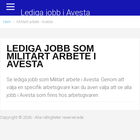
Yrkesområden
Populära jobb
Lediga jobb i Avesta
Hem
›
Militärt arbete
- Avesta
Administration, ekonomi, juridik
Undersköterska, hemtjänst och äldreboende
Bygg och anläggning
Städare/Lokalvårdare
LEDIGA JOBB SOM
MILITÄRT ARBETE I
Chefer och verksamhetsledare
Barnskötare
AVESTA
Data/IT
Lärare i förskola/Förskollärare
Se lediga jobb som Militärt arbete i Avesta. Genom att
Försäljning, inköp, marknadsföring
Lagerarbetare
välja en specifik arbetsgivare kan du även välja att se alla
jobb i Avesta som finns hos arbetsgivaren.
Hantverksyrken
Bussförare/Busschaufför
Hotell, restaurang, storhushåll
Elevassistent
Copyright © 2026 - Alla rättigheter reserverade.
Hälso- och sjukvård
Personlig assistent