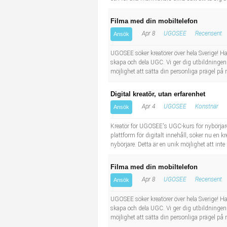
Filma med din mobiltelefon
Apr 8
UGOSEE
Recensent
Ansök
UGOSEE söker kreatörer över hela Sverige! Har
skapa och dela UGC. Vi ger dig utbildningen ti
möjlighet att sätta din personliga prägel på
Digital kreatör, utan erfarenhet
Apr 4
UGOSEE
Konstnär
Ansök
Kreatör för UGOSEE's UGC-kurs för nybörjar
plattform för digitalt innehåll, söker nu en
nybörjare. Detta är en unik möjlighet att int
Filma med din mobiltelefon
Apr 8
UGOSEE
Recensent
Ansök
UGOSEE söker kreatörer över hela Sverige! Har
skapa och dela UGC. Vi ger dig utbildningen ti
möjlighet att sätta din personliga prägel på