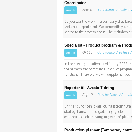
Coordinator
Nov 10
Outokumpu Stainless 
Ansök
Do you want to work in a company that leads 
Meltshop department. Welcome with your app
related to the process chain. The Meltshop a
Specialist - Product program & Produ
Okt 25
Outokumpu Stainless 
Ansök
In the new organization as of 1 July 2022 th
the harmonized commercial product program 
functions. Therefore, we will supplement our
Reporter till Avesta Tidning
Sep 19
Bonnier News AB
Jo
Ansök
Brinner du för den lokala journalistiken? Br
stort eget ansvar med goda möjligheter att t
chefredaktör och ansvarig utgivare på plats,
Production planner (Temporary contr