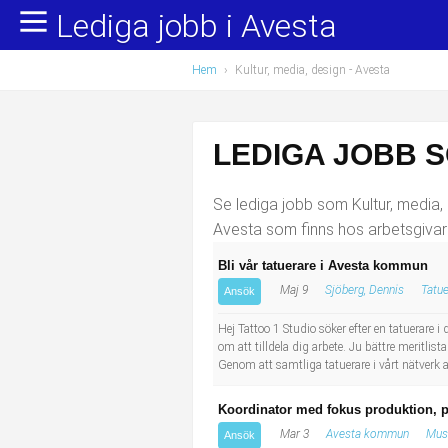
Lediga jobb i Avesta
Yrkesområden
Populära jobb
Hem
›
Kultur, media, design
- Avesta
Administration, ekonomi, juridik
Undersköterska, hemtjänst och äldreboende
Bygg och anläggning
Städare/Lokalvårdare
LEDIGA JOBB S
Chefer och verksamhetsledare
Barnskötare
Se lediga jobb som Kultur, media, 
Data/IT
Lärare i förskola/Förskollärare
Avesta som finns hos arbetsgivar
Bli vår tatuerare i Avesta kommun
Försäljning, inköp, marknadsföring
Lagerarbetare
Maj 9
Sjöberg, Dennis
Tatue
Ansök
Hantverksyrken
Bussförare/Busschaufför
Hej Tattoo 1 Studio söker efter en tatuerare
om att tilldela dig arbete. Ju bättre meritlist
Genom att samtliga tatuerare i vårt nätverk 
Hotell, restaurang, storhushåll
Elevassistent
Koordinator med fokus produktion, 
Hälso- och sjukvård
Personlig assistent
Mar 3
Avesta kommun
Mus
Ansök