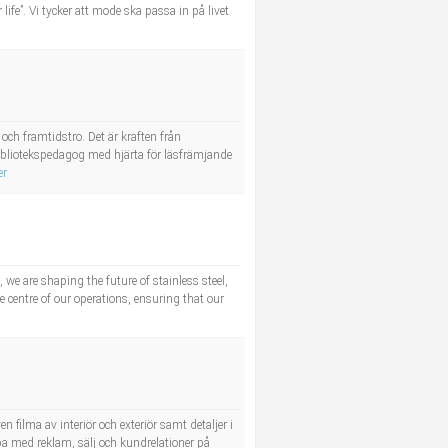
ife”. Vi tycker att mode ska passa in på livet
och framtidstro. Det är kraften från
bliotekspedagog med hjärta för läsfrämjande
er
we are shaping the future of stainless steel,
 centre of our operations, ensuring that our
n filma av interiör och exteriör samt detaljer i
 med reklam, sälj och kundrelationer på