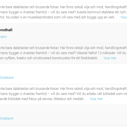
inte bara dalahästar och brusande forsar. Här finns också vilja och mod, handlingskraft 
mans bygger vi Avestas framtid – vill du vara med? Avesta kommun etablerar ett ny
id. Nu söker vi en museikoordinator som vill vara med och bygga upp en verk...
Visa
onsthall
rator
inte bara dalahästar och brusande forsar. Här finns också vilja och mod, handlingskraft 
ns bygger vi Avestas framtid – vill du vara med? Vikariat heltid 13 månader. Vill du
 nyfiken, kreativ och strukturerad konstcurator för ett föräldraledi...
Visa mer
liotekarie
inte bara dalahästar och brusande forsar. Här finns också vilja och mod, handlingskraft 
s bygger vi Avestas framtid – vill du vara med? Vill du arbeta i ett bibliotek som inspi
levande bibliotek med fokus på service, litteratur och medieh...
Visa mer
liotekarie