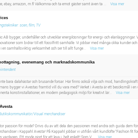
ce, ebay, amazon, m.fl Välkomna och ta emot gäster samt även ta ...
Visa mer
vices
ngstekniker: scen, film, TV
c AB bygger, underhåller och utvecklar energilösningar för energi- och elanläggningar. Vi
novationer som bidrar till ett fossilfritt samhälle. Vi jobbar med många olika kunder och
 en samhällsviktig verksamhet och ser till allt funge...
Visa mer
mottagning, evenemang och marknadskommunika
iintendent
inte bara dalahästar och brusande forsar. Här finns också vilja och mod, handlingskraft 
ns bygger vi Avestas framtid vill du vara med? Verket i Avesta är ett besöksmål i en u
nenta konstinstallationer, en modern pedagogisk miljö för kreativt lär...
Visa mer
 Avesta
Butikskommunikatör/Visual merchandiser
stor passion för mode? Drivs du av att dela den passionen med andra och guida dem fö
chandiser i Kappahl Avesta! På Kappahl jobbar vi utifrån vårt kundlöfte “Fashion fit for l
n vardagen. Ett mode gjort för att leva i, helt enkelt! Som V...
Visa mer