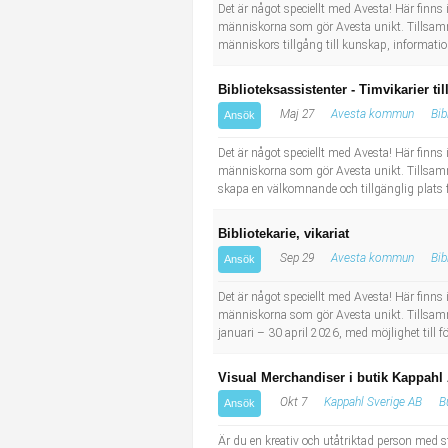
Socialt arbete
Informatör/Kommunikatör
Det är något speciellt med Avesta! Här finns 
människorna som gör Avesta unikt. Tillsamman
människors tillgång till kunskap, information o
Säkerhetsarbete
Brevbärare
Biblioteksassistenter - Timvikarier til
Tekniskt arbete
Sjuksköterska, grundutbildad
Maj 27
Avesta kommun
Bib
Ansök
Det är något speciellt med Avesta! Här finns 
Transport
Kock, storhushåll
människorna som gör Avesta unikt. Tillsamma
skapa en välkomnande och tillgänglig plats fö
Undersköterska, vård- o specialavd. o mottagning
Bibliotekarie, vikariat
Bibliotekarie
Sep 29
Avesta kommun
Bib
Ansök
Det är något speciellt med Avesta! Här finns 
Administrativ assistent
människorna som gör Avesta unikt. Tillsamman
januari – 30 april 2026, med möjlighet till 
Lärare i gymnasiet
Visual Merchandiser i butik Kappahl
Okt 7
Kappahl Sverige AB
B
Ansök
Är du en kreativ och utåtriktad person med 