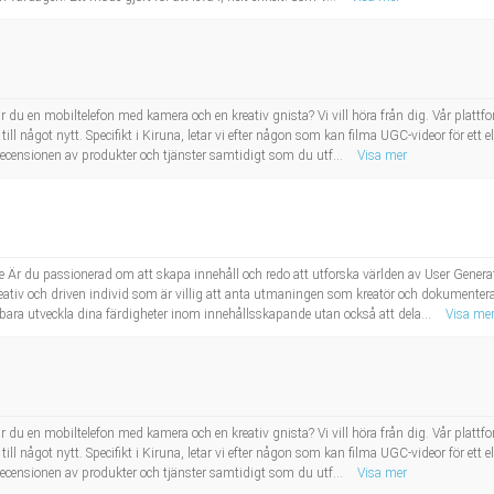
 du en mobiltelefon med kamera och en kreativ gnista? Vi vill höra från dig. Vår plattf
ll något nytt. Specifikt i Kiruna, letar vi efter någon som kan filma UGC-videor för ett ell
 recensionen av produkter och tjänster samtidigt som du utf...
Visa mer
e Är du passionerad om att skapa innehåll och redo att utforska världen av User Gen
 kreativ och driven individ som är villig att anta utmaningen som kreatör och dokumente
e bara utveckla dina färdigheter inom innehållsskapande utan också att dela...
Visa me
 du en mobiltelefon med kamera och en kreativ gnista? Vi vill höra från dig. Vår plattf
ll något nytt. Specifikt i Kiruna, letar vi efter någon som kan filma UGC-videor för ett ell
 recensionen av produkter och tjänster samtidigt som du utf...
Visa mer