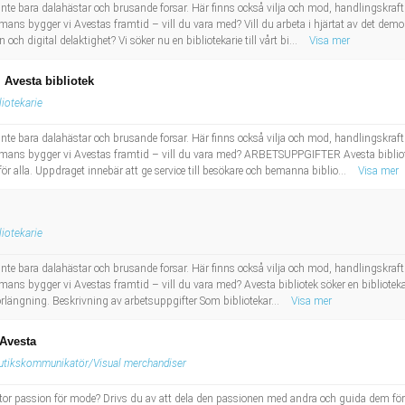
inte bara dalahästar och brusande forsar. Här finns också vilja och mod, handlingskraft 
s bygger vi Avestas framtid – vill du vara med? Vill du arbeta i hjärtat av det demokr
ch digital delaktighet? Vi söker nu en bibliotekarie till vårt bi...
Visa mer
l Avesta bibliotek
liotekarie
inte bara dalahästar och brusande forsar. Här finns också vilja och mod, handlingskraft 
ns bygger vi Avestas framtid – vill du vara med? ARBETSUPPGIFTER Avesta bibliotek s
r alla. Uppdraget innebär att ge service till besökare och bemanna biblio...
Visa mer
liotekarie
inte bara dalahästar och brusande forsar. Här finns också vilja och mod, handlingskraft 
s bygger vi Avestas framtid – vill du vara med? Avesta bibliotek söker en bibliotekarie
förlängning. Beskrivning av arbetsuppgifter Som bibliotekar...
Visa mer
 Avesta
utikskommunikatör/Visual merchandiser
stor passion för mode? Drivs du av att dela den passionen med andra och guida dem fö