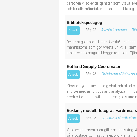
personen vi söker till tjänsten som Visual Mer
och för alla människors olika sätt att ta sig a
Bibliotekspedagog
Maj 22
Avesta kommun
Bib
Ansök
Det är något speciellt med Avesta! Här finns 
människorna som gör Avesta unikt. Tillsam
arbete och förmåga att bygga relationer. Tjä
Hot End Supply Coordinator
Mar 26
Outokumpu Stainless 
Ansök
Kickstart your career in a global industrial
and we need ambitious and analytical minds t
production aligns with business goals and 
Reklam, modell, fotograf, värdinna, s
Mar 16
Logistik & distribution
Ansök
Vi söker en person som gillar multitasking: At
våra bostäder och fastigheter, www.rentalh