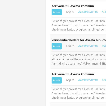
Arkivarie till Avesta kommun
Maj 11
Avesta kommun
Ark
Ansök
Det är något speciellt med Avesta! Här finns
Avestas framtid – vill du vara med? Avestas
utredningar, kartor, bygglovshandlingar och ti
Verksamhetsledare för Avesta bibliot
Feb 24
Avesta kommun
Bib
Ansök
Det är något speciellt med Avesta! Här finns 
att få ett ännu kraftfullare näringsliv som g
framtid vill du vara med? Välkommen till Bib
Arkivarie till Avesta kommun
Sep 15
Avesta kommun
Ark
Ansök
Det är något speciellt med Avesta! Här finns
Avestas framtid – vill du vara med? Avestas
utredningar, kartor, bygglovshandlingar och ti