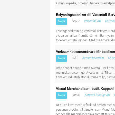
airbnb, expedia, booking, tradera, marketpla
Belysningstekniker till Vattenfall Ser
Nov 7
Vattenfall AB
Belysni
Ansök
Företagsbeskrivning Vattenfall Services Nordi
skapa en hållbar framtid där vi hittar nya in
för energiomställningen. Med oss arbetar du i
Verksamhetssamordnare för besöks
Jul 2
Avesta kommun
Muse
Ansök
Det är något speciellt med Avesta! Här finns 
människorna som gör Avesta unikt. Tillsamma
finns ett industrihistorisk museimiljö, perma
Visual Merchandiser i butik Kappahl
Jan 31
Kappahl Sverige AB
Ansök
Är du en kreativ och utåtriktad person med 
personen vi söker till tjänsten som Visual Mer
och för alla människors olika sätt att ta sig a