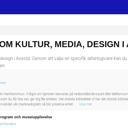
OM KULTUR, MEDIA, DESIGN I
design i Avesta. Genom att välja en specifik arbetsgivare kan du ä
en.
rare
 i din hemkommun. Frågor om tjänsten besvaras på nedanstående e-post eller telefonnumme
a som du får hos oss ger dig fler arbeten. Det största biblioteket Vi har det största biblio
använder vår marknadsplats så blir priserna enhet...
Visa mer
program och museiupplevelse
eiintendent