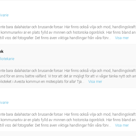
ivarie
 inte bara dalahästar och brusande forsar. Här finns också vilja och mod, handlingskra
 kommunarkiv är en plats fylld av minnen och historiska ögonblick. Här finns bland a
ll viss del fotografier. Det finns även viktiga handlingar från våra förv...
Visa mer
ek
liotekarie
inte bara dalahästar och brusande forsar. Här finns också vilja och mod, handlingskraft o
rund för en ännu bättre välfärd. Vi tror att det är möjligt för att vi vågar tänka nytt o
lioteket i Avesta kommun en mötesplats för alla! Tjä...
Visa mer
ivarie
 inte bara dalahästar och brusande forsar. Här finns också vilja och mod, handlingskra
 kommunarkiv är en plats fylld av minnen och historiska ögonblick. Här finns bland a
ll viss del fotografier. Det finns även viktiga handlingar från våra förv...
Visa mer