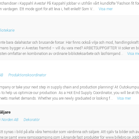
chandiser i Kappahl Avesta! På Kappahl jobbar vi utifrån vårt kundlöfte “Fashion fit for l
n vardagen. Ett mode gjort för att leva i, helt enkelt! Som V...
Visa mer
liotekarie
inte bara dalahästar och brusande forsar. Här finns också vilja och mod, handlingskraft 
mans bygger vi Avestas framtid – vill du vara med? ARBETSUPPGIFTER Vi söker en bi
nsten omfattar en kombination av ordinarie biblioteksarbete och läsfrämjand...
Visa m
AB
Produktionskoordinator
 company or take your next step in supply chain and production planning! At Outokumpu, 
o help us optimize our production. As a Hot End Supply Coordinator, you will be at the
meets market demands. Whether you are newly graduated or looking f...
Visa mer
äljare
 i Norden AB
Dekoratör
t synas i bild på alla våra hemsidor som värdinna och säljare. Att själv ta bilder och äve
ome.se samt www.ramsjocamping.com Liknande fast produkter för www.billebro.se Jobba