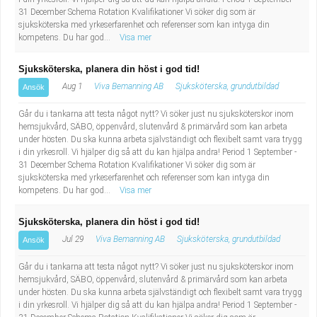
31 December Schema Rotation Kvalifikationer Vi söker dig som är
sjuksköterska med yrkeserfarenhet och referenser som kan intyga din
kompetens. Du har god...
Visa mer
Sjuksköterska, planera din höst i god tid!
Aug 1
Viva Bemanning AB
Sjuksköterska, grundutbildad
Ansök
Går du i tankarna att testa något nytt? Vi söker just nu sjuksköterskor inom
hemsjukvård, SÄBO, öppenvård, slutenvård & primärvård som kan arbeta
under hösten. Du ska kunna arbeta självständigt och flexibelt samt vara trygg
i din yrkesroll. Vi hjälper dig så att du kan hjälpa andra! Period 1 September -
31 December Schema Rotation Kvalifikationer Vi söker dig som är
sjuksköterska med yrkeserfarenhet och referenser som kan intyga din
kompetens. Du har god...
Visa mer
Sjuksköterska, planera din höst i god tid!
Jul 29
Viva Bemanning AB
Sjuksköterska, grundutbildad
Ansök
Går du i tankarna att testa något nytt? Vi söker just nu sjuksköterskor inom
hemsjukvård, SÄBO, öppenvård, slutenvård & primärvård som kan arbeta
under hösten. Du ska kunna arbeta självständigt och flexibelt samt vara trygg
i din yrkesroll. Vi hjälper dig så att du kan hjälpa andra! Period 1 September -