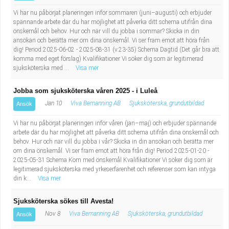
Vi har nu påbörjat planeringen inför sommaren (juni–augusti) och erbjuder
spännande arbete där du har möjlighet att påverka ditt schema utifrån dina
önskemål och behov. Hur och när vill du jobba i sommar? Skicka in din
ansökan och berätta mer om dina önskemål. Vi ser fram emot att höra från
dig! Period 2025-06-02 - 2025-08-31 (v.23-35) Schema Dagtid (Det går bra att
komma med eget förslag) Kvalifikationer Vi söker dig som är legitimerad
sjuksköterska med ...
Visa mer
Jobba som sjuksköterska våren 2025 - i Luleå
Jan 10
Viva Bemanning AB
Sjuksköterska, grundutbildad
Ansök
Vi har nu påbörjat planeringen inför våren (jan–maj) och erbjuder spännande
arbete där du har möjlighet att påverka ditt schema utifrån dina önskemål och
behov. Hur och när vill du jobba i vår? Skicka in din ansökan och berätta mer
om dina önskemål. Vi ser fram emot att höra från dig! Period 2025-01-20 -
2025-05-31 Schema Kom med önskemål Kvalifikationer Vi söker dig som är
legitimerad sjuksköterska med yrkeserfarenhet och referenser som kan intyga
din k...
Visa mer
Sjuksköterska sökes till Avesta!
Nov 8
Viva Bemanning AB
Sjuksköterska, grundutbildad
Ansök