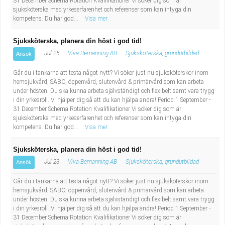
31 December Schema Rotation Kvalifikationer Vi söker dig som är
sjuksköterska med yrkeserfarenhet och referenser som kan intyga din
kompetens. Du har god...
Visa mer
Sjuksköterska, planera din höst i god tid!
Jul 25
Viva Bemanning AB
Sjuksköterska, grundutbildad
Ansök
Går du i tankarna att testa något nytt? Vi söker just nu sjuksköterskor inom
hemsjukvård, SÄBO, öppenvård, slutenvård & primärvård som kan arbeta
under hösten. Du ska kunna arbeta självständigt och flexibelt samt vara trygg
i din yrkesroll. Vi hjälper dig så att du kan hjälpa andra! Period 1 September -
31 December Schema Rotation Kvalifikationer Vi söker dig som är
sjuksköterska med yrkeserfarenhet och referenser som kan intyga din
kompetens. Du har god...
Visa mer
Sjuksköterska, planera din höst i god tid!
Jul 23
Viva Bemanning AB
Sjuksköterska, grundutbildad
Ansök
Går du i tankarna att testa något nytt? Vi söker just nu sjuksköterskor inom
hemsjukvård, SÄBO, öppenvård, slutenvård & primärvård som kan arbeta
under hösten. Du ska kunna arbeta självständigt och flexibelt samt vara trygg
i din yrkesroll. Vi hjälper dig så att du kan hjälpa andra! Period 1 September -
31 December Schema Rotation Kvalifikationer Vi söker dig som är