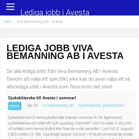
Yrkesområden
Populära jobb
Lediga jobb i Avesta
Hem
›
Viva Bemanning AB - Avesta
Administration, ekonomi, juridik
Undersköterska, hemtjänst och äldreboende
Bygg och anläggning
Städare/Lokalvårdare
LEDIGA JOBB VIVA
BEMANNING AB I AVESTA
Chefer och verksamhetsledare
Barnskötare
Data/IT
Lärare i förskola/Förskollärare
Se alla lediga jobb från Viva Bemanning AB i Avesta.
Genom att välja ett specifikt yrke kan du även välja att se
Försäljning, inköp, marknadsföring
Lagerarbetare
alla lediga jobb i Avesta som finns inom det yrket.
Sjuksköterska till Avesta i sommar!
Hantverksyrken
Bussförare/Busschaufför
Apr 24
Viva Bemanning AB
Sjuksköterska, grundutbildad
Ansök
Hotell, restaurang, storhushåll
Elevassistent
Sjuksköterska till hemsjukvård eller boende i sommar Är du legitimerad
sjuksköterska och söker ett nytt uppdrag i sommar? Just nu söker vi dig som
vill arbeta inom hemsjukvård eller boende under perioden 1 juni till 31 augusti
Hälso- och sjukvård
Personlig assistent
2026 (vecka 23–36). Uppdraget passar dig som vill ha ett omväxlande arbete