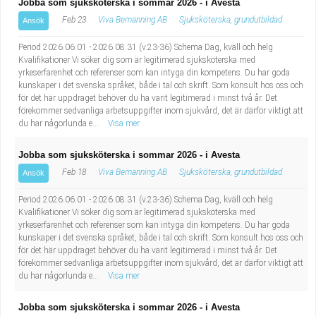
Jobba som sjuksköterska i sommar 2026 - i Avesta
Feb 23
Viva Bemanning AB
Sjuksköterska, grundutbildad
Ansök
Period 2026.06.01 - 2026.08.31 (v.23-36) Schema Dag, kväll och helg
Kvalifikationer Vi söker dig som är legitimerad sjuksköterska med
yrkeserfarenhet och referenser som kan intyga din kompetens. Du har goda
kunskaper i det svenska språket, både i tal och skrift. Som konsult hos oss och
för det här uppdraget behöver du ha varit legitimerad i minst två år. Det
förekommer sedvanliga arbetsuppgifter inom sjukvård, det är därför viktigt att
du har någorlunda e...
Visa mer
Jobba som sjuksköterska i sommar 2026 - i Avesta
Feb 18
Viva Bemanning AB
Sjuksköterska, grundutbildad
Ansök
Period 2026.06.01 - 2026.08.31 (v.23-36) Schema Dag, kväll och helg
Kvalifikationer Vi söker dig som är legitimerad sjuksköterska med
yrkeserfarenhet och referenser som kan intyga din kompetens. Du har goda
kunskaper i det svenska språket, både i tal och skrift. Som konsult hos oss och
för det här uppdraget behöver du ha varit legitimerad i minst två år. Det
förekommer sedvanliga arbetsuppgifter inom sjukvård, det är därför viktigt att
du har någorlunda e...
Visa mer
Jobba som sjuksköterska i sommar 2026 - i Avesta