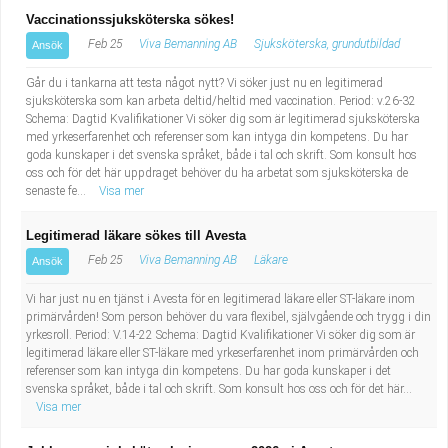
Vaccinationssjuksköterska sökes!
Feb 25
Viva Bemanning AB
Sjuksköterska, grundutbildad
Ansök
Går du i tankarna att testa något nytt? Vi söker just nu en legitimerad
sjuksköterska som kan arbeta deltid/heltid med vaccination. Period: v.26-32
Schema: Dagtid Kvalifikationer Vi söker dig som är legitimerad sjuksköterska
med yrkeserfarenhet och referenser som kan intyga din kompetens. Du har
goda kunskaper i det svenska språket, både i tal och skrift. Som konsult hos
oss och för det här uppdraget behöver du ha arbetat som sjuksköterska de
senaste fe...
Visa mer
Legitimerad läkare sökes till Avesta
Feb 25
Viva Bemanning AB
Läkare
Ansök
Vi har just nu en tjänst i Avesta för en legitimerad läkare eller ST-läkare inom
primärvården! Som person behöver du vara flexibel, självgående och trygg i din
yrkesroll. Period: V.14-22 Schema: Dagtid Kvalifikationer Vi söker dig som är
legitimerad läkare eller ST-läkare med yrkeserfarenhet inom primärvården och
referenser som kan intyga din kompetens. Du har goda kunskaper i det
svenska språket, både i tal och skrift. Som konsult hos oss och för det här...
Visa mer