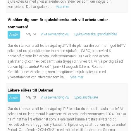
sjuksköterska med yrkeserfarenhet och referenser som kan intyga din
kompetens. Du har goda ku...
Visa mer
Vi söker dig som är sjuksköterska och vill arbeta under
sommaren!
Maj 14
Viva Bemanning AB
Sjuksköterska, grundutbildad
Ansök
Går du i tankarna att testa något nytt? Vill du planera din sommar i god tid? Vi
söker just nu sjuksköterskor inom hemsjukvård, SÄBO, öppenvård &
primärvård som kan arbeta under sommaren. Du ska kunna arbeta
självständigt och flexibelt samt vara trygg i din yrkesroll. Vi hjälper dig så att
du kan hjälpa andra! Period 1 juni - 31 augusti Schema Rotation
Kvalifikationer Vi söker dig som är legitimerad sjuksköterska med
yrkeserfarenhet och referenser som ka...
Visa mer
Läkare sökes till Dalarna!
Maj 10
Viva Bemanning AB
Specialistläkare
Ansök
Går du i tankarna att testa något nytt? Eller letar du efter ditt nästa arbete? Vi
söker just nu legitimerad läkare som vill arbeta under sommaren 2024! Du ska
ha minst två års erfarenhet som läkare samt kunna arbeta självständigt,
flexibelt och vara trygg i din yrkesroll. Vi hjälper dig så att du kan hjälpa andra!
Period: Omgående - 2024-08-31 med möjlighet till förlängning Schema: