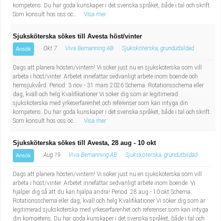
kompetens. Du har goda kunskaper i det svenska språket, både i tal och skrift.
Som konsult hos oss oc...
Visa mer
Sjuksköterska sökes till Avesta höst/vinter
Okt 7
Viva Bemanning AB
Sjuksköterska, grundutbildad
Ansök
Dags att planera hösten/vintern! Vi söker just nu en sjuksköterska som vill
arbeta i höst/vinter. Arbetet innefattar sedvanligt arbete inom boende och
hemsjukvård. Period: 3 nov - 31 mars 2026 Schema: Rotationsschema eller
dag, kväll och helg Kvalifikationer Vi söker dig som är legitimerad
sjuksköterska med yrkeserfarenhet och referenser som kan intyga din
kompetens. Du har goda kunskaper i det svenska språket, både i tal och skrift.
Som konsult hos oss oc...
Visa mer
Sjuksköterska sökes till Avesta, 28 aug - 10 okt
Aug 19
Viva Bemanning AB
Sjuksköterska, grundutbildad
Ansök
Dags att planera hösten/vintern! Vi söker just nu en sjuksköterska som vill
arbeta i höst/vinter. Arbetet innefattar sedvanligt arbete inom boende. Vi
hjälper dig så att du kan hjälpa andra! Period: 28 aug - 10 okt Schema:
Rotationsschema eller dag, kväll och helg Kvalifikationer Vi söker dig som är
legitimerad sjuksköterska med yrkeserfarenhet och referenser som kan intyga
din kompetens. Du har goda kunskaper i det svenska språket, både i tal och