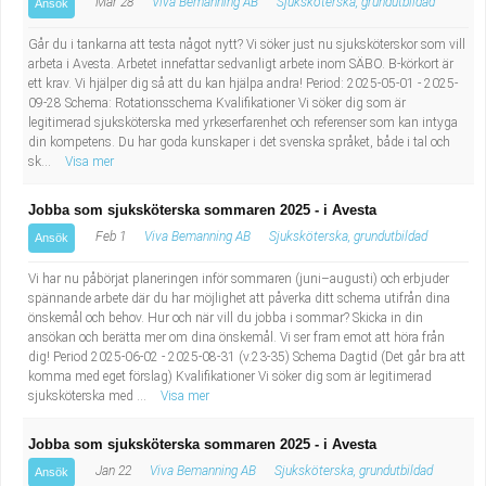
Mar 28
Viva Bemanning AB
Sjuksköterska, grundutbildad
Ansök
Går du i tankarna att testa något nytt? Vi söker just nu sjuksköterskor som vill
arbeta i Avesta. Arbetet innefattar sedvanligt arbete inom SÄBO. B-körkort är
ett krav. Vi hjälper dig så att du kan hjälpa andra! Period: 2025-05-01 - 2025-
09-28 Schema: Rotationsschema Kvalifikationer Vi söker dig som är
legitimerad sjuksköterska med yrkeserfarenhet och referenser som kan intyga
din kompetens. Du har goda kunskaper i det svenska språket, både i tal och
sk...
Visa mer
Jobba som sjuksköterska sommaren 2025 - i Avesta
Feb 1
Viva Bemanning AB
Sjuksköterska, grundutbildad
Ansök
Vi har nu påbörjat planeringen inför sommaren (juni–augusti) och erbjuder
spännande arbete där du har möjlighet att påverka ditt schema utifrån dina
önskemål och behov. Hur och när vill du jobba i sommar? Skicka in din
ansökan och berätta mer om dina önskemål. Vi ser fram emot att höra från
dig! Period 2025-06-02 - 2025-08-31 (v.23-35) Schema Dagtid (Det går bra att
komma med eget förslag) Kvalifikationer Vi söker dig som är legitimerad
sjuksköterska med ...
Visa mer
Jobba som sjuksköterska sommaren 2025 - i Avesta
Jan 22
Viva Bemanning AB
Sjuksköterska, grundutbildad
Ansök