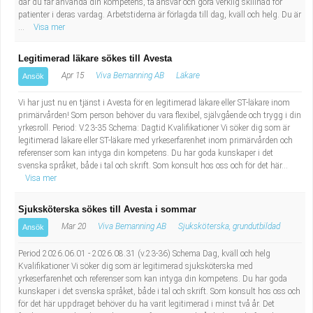
där du får använda din kompetens, ta ansvar och göra verklig skillnad för
Industriell tillverkning
Behandlingsassistent/Socialpedagog
patienter i deras vardag. Arbetstiderna är förlagda till dag, kväll och helg. Du är
...
Visa mer
Installation, drift, underhåll
Tandsköterska
Legitimerad läkare sökes till Avesta
Apr 15
Viva Bemanning AB
Läkare
Ansök
Kropps- och skönhetsvård
Budbilsförare
Vi har just nu en tjänst i Avesta för en legitimerad läkare eller ST-läkare inom
Kultur, media, design
Tidningsbud/Tidningsdistributör
primärvården! Som person behöver du vara flexibel, självgående och trygg i din
yrkesroll. Period: V.23-35 Schema: Dagtid Kvalifikationer Vi söker dig som är
legitimerad läkare eller ST-läkare med yrkeserfarenhet inom primärvården och
Militärt arbete
Lärare i fritidshem/Fritidspedagog
referenser som kan intyga din kompetens. Du har goda kunskaper i det
svenska språket, både i tal och skrift. Som konsult hos oss och för det här...
Visa mer
Naturbruk
Taxiförare/Taxichaufför
Sjuksköterska sökes till Avesta i sommar
Naturvetenskapligt arbete
Läkarsekreterare/Vårdadmin/Medicinsk
Mar 20
Viva Bemanning AB
Sjuksköterska, grundutbildad
Ansök
sekreterare
Pedagogiskt arbete
Period 2026.06.01 - 2026.08.31 (v.23-36) Schema Dag, kväll och helg
Kvalifikationer Vi söker dig som är legitimerad sjuksköterska med
yrkeserfarenhet och referenser som kan intyga din kompetens. Du har goda
Lastbilsförare m.fl.
Sanering och renhållning
kunskaper i det svenska språket, både i tal och skrift. Som konsult hos oss och
för det här uppdraget behöver du ha varit legitimerad i minst två år. Det