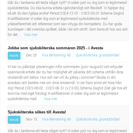
Går du i tankarna att testa något nytt? Vi söker just nu dig som är legitimerad
sjuksköterska. Du ska kunna arbeta självständigt och flexibelt. Vi hjälper dig
så att du kan hjälpa andra! Period 2024-12-01 - 2025-03-31 Schema Dagtid
Kvalifikationer Vi söker dig som är legitimerad sjuksköterska med
yrkeserfarenhet och referenser som kan intyga din kompetens. Du har goda
kunskaper i det svenska språket, både i tal och skrift. Som konsult hos oss och
för det...
Visa mer
Jobba som sjuksköterska sommaren 2025 - i Avesta
Dec 20
Viva Bemanning AB
Sjuksköterska, grundutbildad
Ansök
Vi har nu påbörjat planeringen inför sommaren (juni–augusti) och erbjuder
spännande arbete där du har möjlighet att påverka ditt schema utifrån dina
önskemål och behov. Hur och när vill du jobba i sommar? Skicka in din
ansökan och berätta mer om dina önskemål. Vi ser fram emot att höra från
dig! Period 2025-06-02 - 2025-08-31 (v.23-35) Schema Dagtid (Det går bra att
komma med eget förslag) Kvalifikationer Vi söker dig som är legitimerad
sjuksköterska med ...
Visa mer
Sjuksköterska sökes till Avesta!
Nov 15
Viva Bemanning AB
Sjuksköterska, grundutbildad
Ansök
Går du i tankarna att testa något nytt? Vi söker just nu dig som är legitimerad