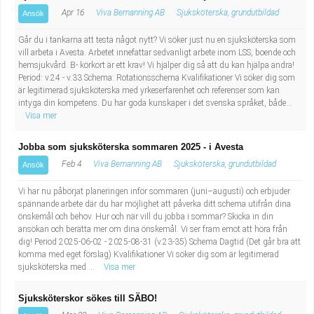
Apr 16
Viva Bemanning AB
Sjuksköterska, grundutbildad
Ansök
Går du i tankarna att testa något nytt? Vi söker just nu en sjuksköterska som
vill arbeta i Avesta. Arbetet innefattar sedvanligt arbete inom LSS, boende och
hemsjukvård. B- körkort är ett krav! Vi hjälper dig så att du kan hjälpa andra!
Period: v.24 - v.33 Schema: Rotationsschema Kvalifikationer Vi söker dig som
är legitimerad sjuksköterska med yrkeserfarenhet och referenser som kan
intyga din kompetens. Du har goda kunskaper i det svenska språket, både...
Visa mer
Jobba som sjuksköterska sommaren 2025 - i Avesta
Feb 4
Viva Bemanning AB
Sjuksköterska, grundutbildad
Ansök
Vi har nu påbörjat planeringen inför sommaren (juni–augusti) och erbjuder
spännande arbete där du har möjlighet att påverka ditt schema utifrån dina
önskemål och behov. Hur och när vill du jobba i sommar? Skicka in din
ansökan och berätta mer om dina önskemål. Vi ser fram emot att höra från
dig! Period 2025-06-02 - 2025-08-31 (v.23-35) Schema Dagtid (Det går bra att
komma med eget förslag) Kvalifikationer Vi söker dig som är legitimerad
sjuksköterska med ...
Visa mer
Sjuksköterskor sökes till SÄBO!