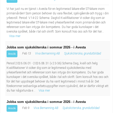
Vi har just nu en tjänst i Avesta för en legitimerad läkare eller ST-läkare inom
primärvården! Som person behöver du vara flexibel, självgående och trygg i din
yrkesroll. Period: V.14-22 Schema: Dagtid Kvalifikationer Vi söker dig som är
legitimerad läkare eller ST-läkare med yrkeserfarenhet inom primärvården och
referenser som kan intyga din kompetens. Du har goda kunskaper i det
svenska språket, både i tal och skrift. Som konsult hos oss och för det här...
Visa mer
Jobba som sjuksköterska i sommar 2026 - i Avesta
Feb 13
Viva Bemanning AB
Sjuksköterska, grundutbildad
Ansök
Period 2026.06.01 - 2026.08.31 (v.23-36) Schema Dag, kväll och helg
Kvalifikationer Vi söker dig som är legitimerad sjuksköterska med
yrkeserfarenhet och referenser som kan intyga din kompetens. Du har goda
kunskaper i det svenska språket, både i tal och skrift. Som konsult hos oss och
för det här uppdraget behöver du ha varit legitimerad i minst två år. Det
förekommer sedvanliga arbetsuppgifter inom sjukvård, det är därför viktigt att
du har någorlunda e...
Visa mer
Jobba som sjuksköterska i sommar 2026 - i Avesta
Feb 9
Viva Bemanning AB
Sjuksköterska, grundutbildad
Ansök