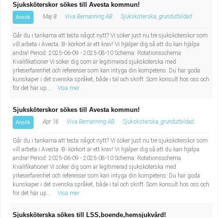
Sjuksköterskor sökes till Avesta kommun!
Maj 8
Viva Bemanning AB
Sjuksköterska, grundutbildad
Ansök
Går du i tankarna att testa något nytt? Vi söker just nu tre sjuksköterskor som
vill arbeta i Avesta. B- körkort är ett krav! Vi hjälper dig så att du kan hjälpa
andra! Period: 2025-06-09 - 2025-08-10 Schema: Rotationsschema
Kvalifikationer Vi söker dig som är legitimerad sjuksköterska med
yrkeserfarenhet och referenser som kan intyga din kompetens. Du har goda
kunskaper i det svenska språket, både i tal och skrift. Som konsult hos oss och
för det här up...
Visa mer
Sjuksköterskor sökes till Avesta kommun!
Apr 16
Viva Bemanning AB
Sjuksköterska, grundutbildad
Ansök
Går du i tankarna att testa något nytt? Vi söker just nu tre sjuksköterskor som
vill arbeta i Avesta. B- körkort är ett krav! Vi hjälper dig så att du kan hjälpa
andra! Period: 2025-06-09 - 2025-08-10 Schema: Rotationsschema
Kvalifikationer Vi söker dig som är legitimerad sjuksköterska med
yrkeserfarenhet och referenser som kan intyga din kompetens. Du har goda
kunskaper i det svenska språket, både i tal och skrift. Som konsult hos oss och
för det här up...
Visa mer
Sjuksköterska sökes till LSS,boende,hemsjukvård!