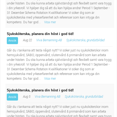
under hösten. Du ska kunna arbeta självständigt och flexibelt samt vara trygg
i din yrkesroll. Vi hjälper dig så att du kan hjälpa andra! Period 1 September -
31 December Schema Rotation Kvalifikationer Vi söker dig som är
sjuksköterska med yrkeserfarenhet och referenser som kan intyga din
kompetens. Du har god...
Visa mer
Sjuksköterska, planera din höst i god tid!
Aug 22
Viva Bemanning AB
Sjuksköterska, grundutbildad
Ansök
Går du i tankarna att testa något nytt? Vi söker just nu sjuksköterskor inom
hemsjukvård, SÄBO, öppenvård, slutenvård & primärvård som kan arbeta
under hösten. Du ska kunna arbeta självständigt och flexibelt samt vara trygg
i din yrkesroll. Vi hjälper dig så att du kan hjälpa andra! Period 1 September -
31 December Schema Rotation Kvalifikationer Vi söker dig som är
sjuksköterska med yrkeserfarenhet och referenser som kan intyga din
kompetens. Du har god...
Visa mer
Sjuksköterska, planera din höst i god tid!
Aug 5
Viva Bemanning AB
Sjuksköterska, grundutbildad
Ansök
Går du i tankarna att testa något nytt? Vi söker just nu sjuksköterskor inom
hemsjukvård, SÄBO, öppenvård, slutenvård & primärvård som kan arbeta
under hösten. Du ska kunna arbeta självständigt och flexibelt samt vara trygg