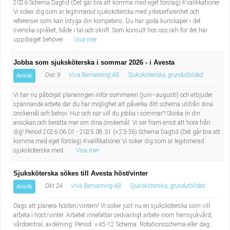
2026 Schema Dagtid (Det går bra att komma med eget förslag) Kvalifikationer
Vi söker dig som är legitimerad sjuksköterska med yrkeserfarenhet och
referenser som kan intyga din kompetens. Du har goda kunskaper i det
svenska språket, både i tal och skrift. Som konsult hos oss och för det här
uppdraget behöver...
Visa mer
Jobba som sjuksköterska i sommar 2026 - i Avesta
Dec 9
Viva Bemanning AB
Sjuksköterska, grundutbildad
Ansök
Vi har nu påbörjat planeringen inför sommaren (juni–augusti) och erbjuder
spännande arbete där du har möjlighet att påverka ditt schema utifrån dina
önskemål och behov. Hur och när vill du jobba i sommar? Skicka in din
ansökan och berätta mer om dina önskemål. Vi ser fram emot att höra från
dig! Period 2026.06.01 - 2025.08.31 (v.23-36) Schema Dagtid (Det går bra att
komma med eget förslag) Kvalifikationer Vi söker dig som är legitimerad
sjuksköterska med ...
Visa mer
Sjuksköterska sökes till Avesta höst/vinter
Okt 24
Viva Bemanning AB
Sjuksköterska, grundutbildad
Ansök
Dags att planera hösten/vintern! Vi söker just nu en sjuksköterska som vill
arbeta i höst/vinter. Arbetet innefattar sedvanligt arbete inom hemsjukvård,
vårdcentral, avdelning. Period: v.45-12 Schema: Rotationsschema eller dag,