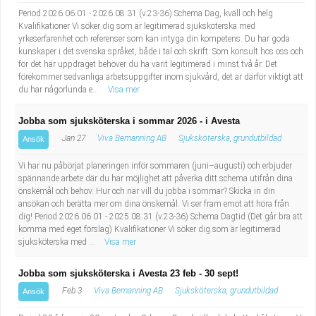
Period 2026.06.01 - 2026.08.31 (v.23-36) Schema Dag, kväll och helg
Kvalifikationer Vi söker dig som är legitimerad sjuksköterska med
yrkeserfarenhet och referenser som kan intyga din kompetens. Du har goda
kunskaper i det svenska språket, både i tal och skrift. Som konsult hos oss och
för det här uppdraget behöver du ha varit legitimerad i minst två år. Det
förekommer sedvanliga arbetsuppgifter inom sjukvård, det är därför viktigt att
du har någorlunda e...
Visa mer
Jobba som sjuksköterska i sommar 2026 - i Avesta
Jan 27
Viva Bemanning AB
Sjuksköterska, grundutbildad
Ansök
Vi har nu påbörjat planeringen inför sommaren (juni–augusti) och erbjuder
spännande arbete där du har möjlighet att påverka ditt schema utifrån dina
önskemål och behov. Hur och när vill du jobba i sommar? Skicka in din
ansökan och berätta mer om dina önskemål. Vi ser fram emot att höra från
dig! Period 2026.06.01 - 2025.08.31 (v.23-36) Schema Dagtid (Det går bra att
komma med eget förslag) Kvalifikationer Vi söker dig som är legitimerad
sjuksköterska med ...
Visa mer
Jobba som sjuksköterska i Avesta 23 feb - 30 sept!
Feb 3
Viva Bemanning AB
Sjuksköterska, grundutbildad
Ansök