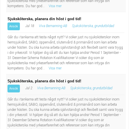
sjuksköterska med yrkeserfarenhet och referenser som kan intyga din
kompetens. Du har god...
Visa mer
Sjuksköterska, planera din höst i god tid!
Jul 18
Viva Bemanning AB
Sjuksköterska, grundutbildad
Ansök
Går du i tankarna att testa något nytt? Vi söker just nu sjuksköterskor inom
hemsjukvård, SÄBO, öppenvård, slutenvård & primärvård som kan arbeta
under hösten. Du ska kunna arbeta självständigt och flexibelt samt vara trygg
i din yrkesroll. Vi hjälper dig så att du kan hjälpa andra! Period 1 September -
31 December Schema Rotation Kvalifikationer Vi söker dig som är
sjuksköterska med yrkeserfarenhet och referenser som kan intyga din
kompetens. Du har god...
Visa mer
Sjuksköterska, planera din höst i god tid!
Jul 2
Viva Bemanning AB
Sjuksköterska, grundutbildad
Ansök
Går du i tankarna att testa något nytt? Vi söker just nu sjuksköterskor inom
hemsjukvård, SÄBO, öppenvård, slutenvård & primärvård som kan arbeta
under hösten. Du ska kunna arbeta självständigt och flexibelt samt vara trygg
i din yrkesroll. Vi hjälper dig så att du kan hjälpa andra! Period 1 September -
31 December Schema Rotation Kvalifikationer Vi söker dig som är
sjuksköterska med yrkeserfarenhet och referenser som kan intyga din