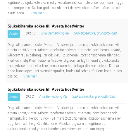
legitimerad sjuksköterska med yrkeserfarenhet och referenser som kan intyga
din kompetens. Du har goda kunskaper i det svenska språket, både i tal och
skrift. Som...
Visa mer
Sjuksköterska sökes till Avesta höst/vinter
Okt 13
Viva Bemanning AB
Sjuksköterska, grundutbildad
Ansök
Dags att planera hösten/vintern! Vi söker just nu en sjuksköterska som vill
arbeta i höst/vinter. Arbetet innefattar sedvanligt arbete inom hemsjukvård,
vårdcentral, avdelning. Period: v.45-12 Schema: Rotationsschema eller dag,
kväll och helg Kvalifikationer Vi söker dig som är legitimerad sjuksköterska
med yrkeserfarenhet och referenser som kan intyga din kompetens. Du har
goda kunskaper i det svenska språket, både i tal och skrift. Som konsult hos
oss oc...
Visa mer
Sjuksköterska sökes till Avesta höst/vinter
Okt 2
Viva Bemanning AB
Sjuksköterska, grundutbildad
Ansök
Dags att planera hösten/vintern! Vi söker just nu en sjuksköterska som vill
arbeta i höst/vinter. Arbetet innefattar sedvanligt arbete inom boende och
hemsjukvård. Period: 3 nov - 31 mars 2026 Schema: Rotationsschema eller
dag, kväll och helg Kvalifikationer Vi söker dig som är legitimerad
sjuksköterska med yrkeserfarenhet och referenser som kan intyga din