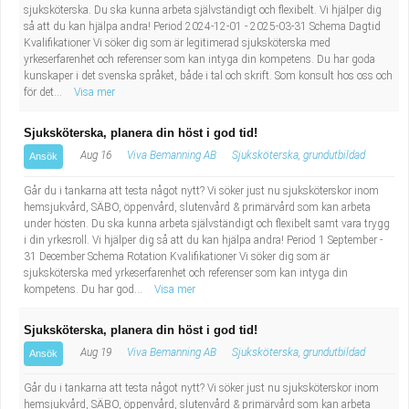
sjuksköterska. Du ska kunna arbeta självständigt och flexibelt. Vi hjälper dig
så att du kan hjälpa andra! Period 2024-12-01 - 2025-03-31 Schema Dagtid
Kvalifikationer Vi söker dig som är legitimerad sjuksköterska med
yrkeserfarenhet och referenser som kan intyga din kompetens. Du har goda
kunskaper i det svenska språket, både i tal och skrift. Som konsult hos oss och
för det...
Visa mer
Sjuksköterska, planera din höst i god tid!
Aug 16
Viva Bemanning AB
Sjuksköterska, grundutbildad
Ansök
Går du i tankarna att testa något nytt? Vi söker just nu sjuksköterskor inom
hemsjukvård, SÄBO, öppenvård, slutenvård & primärvård som kan arbeta
under hösten. Du ska kunna arbeta självständigt och flexibelt samt vara trygg
i din yrkesroll. Vi hjälper dig så att du kan hjälpa andra! Period 1 September -
31 December Schema Rotation Kvalifikationer Vi söker dig som är
sjuksköterska med yrkeserfarenhet och referenser som kan intyga din
kompetens. Du har god...
Visa mer
Sjuksköterska, planera din höst i god tid!
Aug 19
Viva Bemanning AB
Sjuksköterska, grundutbildad
Ansök
Går du i tankarna att testa något nytt? Vi söker just nu sjuksköterskor inom
hemsjukvård, SÄBO, öppenvård, slutenvård & primärvård som kan arbeta