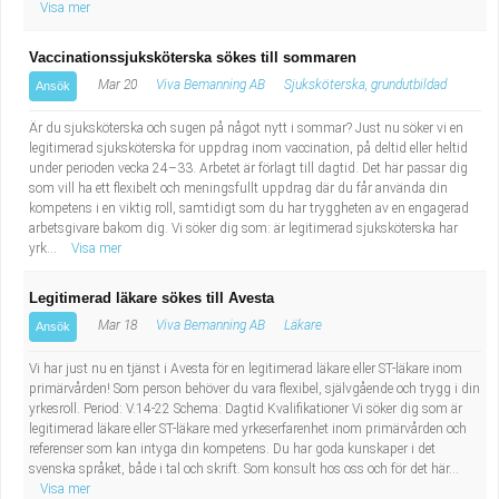
Visa mer
Vaccinationssjuksköterska sökes till sommaren
Mar 20
Viva Bemanning AB
Sjuksköterska, grundutbildad
Ansök
Är du sjuksköterska och sugen på något nytt i sommar? Just nu söker vi en
legitimerad sjuksköterska för uppdrag inom vaccination, på deltid eller heltid
under perioden vecka 24–33. Arbetet är förlagt till dagtid. Det här passar dig
som vill ha ett flexibelt och meningsfullt uppdrag där du får använda din
kompetens i en viktig roll, samtidigt som du har tryggheten av en engagerad
arbetsgivare bakom dig. Vi söker dig som: är legitimerad sjuksköterska har
yrk...
Visa mer
Legitimerad läkare sökes till Avesta
Mar 18
Viva Bemanning AB
Läkare
Ansök
Vi har just nu en tjänst i Avesta för en legitimerad läkare eller ST-läkare inom
primärvården! Som person behöver du vara flexibel, självgående och trygg i din
yrkesroll. Period: V.14-22 Schema: Dagtid Kvalifikationer Vi söker dig som är
legitimerad läkare eller ST-läkare med yrkeserfarenhet inom primärvården och
referenser som kan intyga din kompetens. Du har goda kunskaper i det
svenska språket, både i tal och skrift. Som konsult hos oss och för det här...
Visa mer