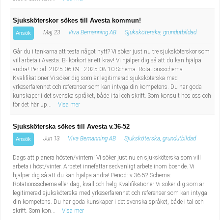
Sjuksköterskor sökes till Avesta kommun!
Maj 23
Viva Bemanning AB
Sjuksköterska, grundutbildad
Ansök
Går du i tankarna att testa något nytt? Vi söker just nu tre sjuksköterskor som
vill arbeta i Avesta. B- körkort är ett krav! Vi hjälper dig så att du kan hjälpa
andra! Period: 2025-06-09 - 2025-08-10 Schema: Rotationsschema
Kvalifikationer Vi söker dig som är legitimerad sjuksköterska med
yrkeserfarenhet och referenser som kan intyga din kompetens. Du har goda
kunskaper i det svenska språket, både i tal och skrift. Som konsult hos oss och
för det här up...
Visa mer
Sjuksköterska sökes till Avesta v.36-52
Jun 13
Viva Bemanning AB
Sjuksköterska, grundutbildad
Ansök
Dags att planera hösten/vintern! Vi söker just nu en sjuksköterska som vill
arbeta i höst/vinter. Arbetet innefattar sedvanligt arbete inom boende. Vi
hjälper dig så att du kan hjälpa andra! Period: v.36-52 Schema:
Rotationsschema eller dag, kväll och helg Kvalifikationer Vi söker dig som är
legitimerad sjuksköterska med yrkeserfarenhet och referenser som kan intyga
din kompetens. Du har goda kunskaper i det svenska språket, både i tal och
skrift. Som kon...
Visa mer