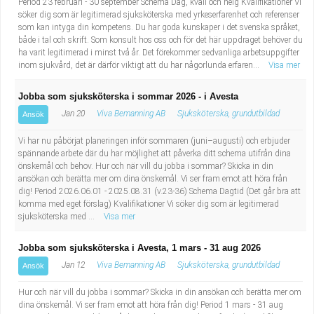
Period 23 februari - 30 september Schema Dag, kväll och helg Kvalifikationer Vi
söker dig som är legitimerad sjuksköterska med yrkeserfarenhet och referenser
som kan intyga din kompetens. Du har goda kunskaper i det svenska språket,
både i tal och skrift. Som konsult hos oss och för det här uppdraget behöver du
ha varit legitimerad i minst två år. Det förekommer sedvanliga arbetsuppgifter
inom sjukvård, det är därför viktigt att du har någorlunda erfaren...
Visa mer
Jobba som sjuksköterska i sommar 2026 - i Avesta
Jan 20
Viva Bemanning AB
Sjuksköterska, grundutbildad
Ansök
Vi har nu påbörjat planeringen inför sommaren (juni–augusti) och erbjuder
spännande arbete där du har möjlighet att påverka ditt schema utifrån dina
önskemål och behov. Hur och när vill du jobba i sommar? Skicka in din
ansökan och berätta mer om dina önskemål. Vi ser fram emot att höra från
dig! Period 2026.06.01 - 2025.08.31 (v.23-36) Schema Dagtid (Det går bra att
komma med eget förslag) Kvalifikationer Vi söker dig som är legitimerad
sjuksköterska med ...
Visa mer
Jobba som sjuksköterska i Avesta, 1 mars - 31 aug 2026
Jan 12
Viva Bemanning AB
Sjuksköterska, grundutbildad
Ansök
Hur och när vill du jobba i sommar? Skicka in din ansökan och berätta mer om
dina önskemål. Vi ser fram emot att höra från dig! Period 1 mars - 31 aug