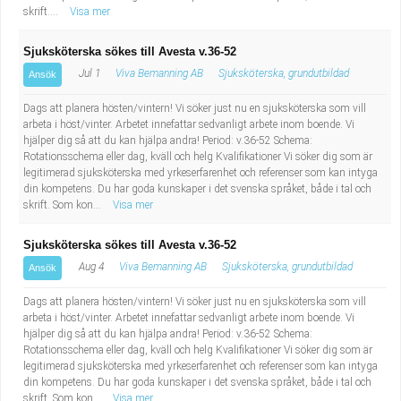
skrift....
Visa mer
Sjuksköterska sökes till Avesta v.36-52
Jul 1
Viva Bemanning AB
Sjuksköterska, grundutbildad
Ansök
Dags att planera hösten/vintern! Vi söker just nu en sjuksköterska som vill
arbeta i höst/vinter. Arbetet innefattar sedvanligt arbete inom boende. Vi
hjälper dig så att du kan hjälpa andra! Period: v.36-52 Schema:
Rotationsschema eller dag, kväll och helg Kvalifikationer Vi söker dig som är
legitimerad sjuksköterska med yrkeserfarenhet och referenser som kan intyga
din kompetens. Du har goda kunskaper i det svenska språket, både i tal och
skrift. Som kon...
Visa mer
Sjuksköterska sökes till Avesta v.36-52
Aug 4
Viva Bemanning AB
Sjuksköterska, grundutbildad
Ansök
Dags att planera hösten/vintern! Vi söker just nu en sjuksköterska som vill
arbeta i höst/vinter. Arbetet innefattar sedvanligt arbete inom boende. Vi
hjälper dig så att du kan hjälpa andra! Period: v.36-52 Schema:
Rotationsschema eller dag, kväll och helg Kvalifikationer Vi söker dig som är
legitimerad sjuksköterska med yrkeserfarenhet och referenser som kan intyga
din kompetens. Du har goda kunskaper i det svenska språket, både i tal och
skrift. Som kon...
Visa mer