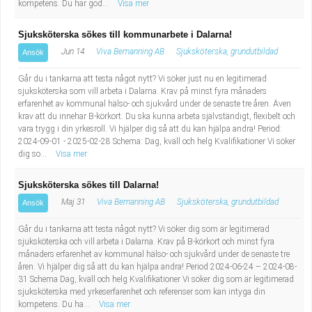
kompetens. Du har god...
Visa mer
Sjuksköterska sökes till kommunarbete i Dalarna!
Jun 14
Viva Bemanning AB
Sjuksköterska, grundutbildad
Ansök
Går du i tankarna att testa något nytt? Vi söker just nu en legitimerad
sjuksköterska som vill arbeta i Dalarna. Krav på minst fyra månaders
erfarenhet av kommunal hälso- och sjukvård under de senaste tre åren. Även
krav att du innehar B-körkort. Du ska kunna arbeta självständigt, flexibelt och
vara trygg i din yrkesroll. Vi hjälper dig så att du kan hjälpa andra! Period:
2024-09-01 - 2025-02-28 Schema: Dag, kväll och helg Kvalifikationer Vi söker
dig so...
Visa mer
Sjuksköterska sökes till Dalarna!
Maj 31
Viva Bemanning AB
Sjuksköterska, grundutbildad
Ansök
Går du i tankarna att testa något nytt? Vi söker dig som är legitimerad
sjuksköterska och vill arbeta i Dalarna. Krav på B-körkort och minst fyra
månaders erfarenhet av kommunal hälso- och sjukvård under de senaste tre
åren. Vi hjälper dig så att du kan hjälpa andra! Period 2024-06-24 – 2024-08-
31 Schema Dag, kväll och helg Kvalifikationer Vi söker dig som är legitimerad
sjuksköterska med yrkeserfarenhet och referenser som kan intyga din
kompetens. Du ha...
Visa mer