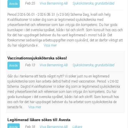
Feb 25
Viva Bemanning AB
Sjuksköterska, grundutbildad
Ansök
Period 2026.06.01 - 2026.08.31 (v.23-36) Schema Dag, kväll och helg
Kvalifikationer Vi söker dig som är legitimerad sjuksköterska med
yrkeserfarenhet och referenser som kan intyga din kompetens. Du har goda
kunskaper i det svenska språket, både i tal och skrift. Som konsult hos oss och
för det här uppdraget behöver du ha varit legitimerad i minst två år. Det
förekommer sedvanliga arbetsuppgifter inom sjukvård, det är därför viktigt att
du har någorlunda e...
Visa mer
Vaccinationssjuksköterska sökes!
Feb 13
Viva Bemanning AB
Sjuksköterska, grundutbildad
Ansök
Går du i tankarna att testa något nytt? Vi söker just nu en legitimerad
sjuksköterska som kan arbeta deltid/heltid med vaccination. Period: v.26-32
Schema: Dagtid Kvalifikationer Vi söker dig som är legitimerad sjuksköterska
med yrkeserfarenhet och referenser som kan intyga din kompetens. Du har
goda kunskaper i det svenska språket, både i tal och skrift. Som konsult hos
oss och för det här uppdraget behöver du ha arbetat som sjuksköterska de
senaste fe...
Visa mer
Legitimerad läkare sökes till Avesta
Feb 18
Viva Bemanning AB
Läkare
Ansök