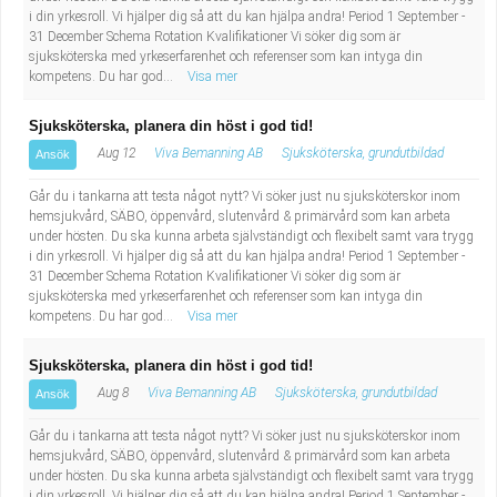
i din yrkesroll. Vi hjälper dig så att du kan hjälpa andra! Period 1 September -
31 December Schema Rotation Kvalifikationer Vi söker dig som är
sjuksköterska med yrkeserfarenhet och referenser som kan intyga din
kompetens. Du har god...
Visa mer
Sjuksköterska, planera din höst i god tid!
Aug 12
Viva Bemanning AB
Sjuksköterska, grundutbildad
Ansök
Går du i tankarna att testa något nytt? Vi söker just nu sjuksköterskor inom
hemsjukvård, SÄBO, öppenvård, slutenvård & primärvård som kan arbeta
under hösten. Du ska kunna arbeta självständigt och flexibelt samt vara trygg
i din yrkesroll. Vi hjälper dig så att du kan hjälpa andra! Period 1 September -
31 December Schema Rotation Kvalifikationer Vi söker dig som är
sjuksköterska med yrkeserfarenhet och referenser som kan intyga din
kompetens. Du har god...
Visa mer
Sjuksköterska, planera din höst i god tid!
Aug 8
Viva Bemanning AB
Sjuksköterska, grundutbildad
Ansök
Går du i tankarna att testa något nytt? Vi söker just nu sjuksköterskor inom
hemsjukvård, SÄBO, öppenvård, slutenvård & primärvård som kan arbeta
under hösten. Du ska kunna arbeta självständigt och flexibelt samt vara trygg
i din yrkesroll. Vi hjälper dig så att du kan hjälpa andra! Period 1 September -