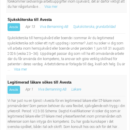
förekommer sedvanliga arbetsuppgifter inom sjukvård, det är därför viktigt att
Fastighetsskötare
Socialt arbete
du har någorlunda e...
Visa mer
Informatör/Kommunikatör
Säkerhetsarbete
Sjuksköterska till Avesta
Apr 13
Viva Bemanning AB
Sjuksköterska, grundutbildad
Ansök
Brevbärare
Tekniskt arbete
Sjuksköterska till hemsjukvård eller boende i sommar Är du legitimerad
sjuksköterska och söker ett nytt uppdrag i sommar? Just nu söker vi dig som
Sjuksköterska, grundutbildad
Transport
vill arbeta inom hemsjukvård eller boende under perioden 1 juni till 31 augusti
2026 (vecka 23–36). Uppdraget passar dig som vill ha ett omväxlande arbete
där du får använda din kompetens, ta ansvar och göra verklig skillnad för
Kock, storhushåll
patienter i deras vardag. Arbetstiderna är förlagda till dag, kväll och helg. Du är
...
Visa mer
Undersköterska, vård- o specialavd. o mottagning
Legitimerad läkare sökes till Avesta
Bibliotekarie
Apr 1
Viva Bemanning AB
Läkare
Ansök
Vi har just nu en tjänst i Avesta för en legitimerad läkare eller ST-läkare inom
Administrativ assistent
primärvården! Som person behöver du vara flexibel, självgående och trygg i din
yrkesroll. Period: V.23-35 Schema: Dagtid Kvalifikationer Vi söker dig som är
Lärare i gymnasiet
legitimerad läkare eller ST-läkare med yrkeserfarenhet inom primärvården och
referenser som kan intyga din kompetens. Du har goda kunskaper i det
svenska språket, både i tal och skrift. Som konsult hos oss och för det här...