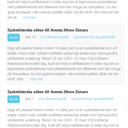
kväll och helg Kvalifikationer Vi söker dig som är legitimerad sjuksköterska
med yrkeserfarenhet och referenser som kan intyga din kompetens. Du har
goda kunskaper i det svenska språket, både i tal och skrift. Som konsult hos
oss oc...
Visa mer
Sjuksköterska sökes till Avesta 24nov-31mars
Nov 10
Viva Bemanning AB
Sjuksköterska, grundutbildad
Ansök
Dags att planera hösten/vintern! Vi söker just nu en sjuksköterska som vill
arbeta i höst/vinter. Arbetet innefattar sedvanligt arbete inom hemsjukvård,
vårdcentral, avdelning. Period: 24 nov 2025 - 31 mars 2026 Schema:
Rotationsschema eller dag, kväll och helg Kvalifikationer Vi söker dig som är
legitimerad sjuksköterska med yrkeserfarenhet och referenser som kan intyga
din kompetens. Du har goda kunskaper i det svenska språket, både i tal och
skrift. Som...
Visa mer
Sjuksköterska sökes till Avesta 24nov-31mars
Nov 7
Viva Bemanning AB
Sjuksköterska, grundutbildad
Ansök
Dags att planera hösten/vintern! Vi söker just nu en sjuksköterska som vill
arbeta i höst/vinter. Arbetet innefattar sedvanligt arbete inom hemsjukvård,
vårdcentral, avdelning. Period: 24 nov 2025 - 31 mars 2026 Schema:
Rotationsschema eller dag, kväll och helg Kvalifikationer Vi söker dig som är